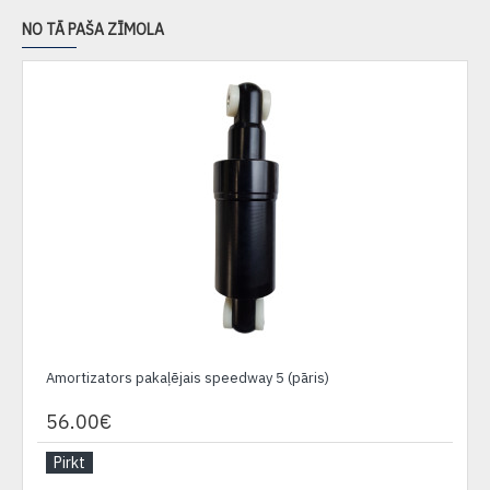
NO TĀ PAŠA ZĪMOLA
Amortizators pakaļējais speedway 5 (pāris)
56.00€
Pirkt