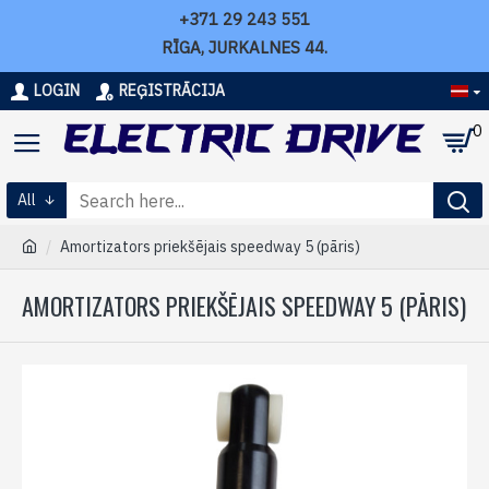
+371 29 243 551
RĪGA, JURKALNES 44.
LOGIN
REĢISTRĀCIJA
0
All
Amortizators priekšējais speedway 5 (pāris)
AMORTIZATORS PRIEKŠĒJAIS SPEEDWAY 5 (PĀRIS)