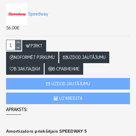
Speedway
56.00€
PIRKT
NOFORMĒT PIRKUMU
UZDOD JAUTĀJUMU
В ЗАКЛАДКИ
В СРАВНЕНИЕ
UZDOD JAUTĀJUMU
UZ KREDITA
APRAKSTS:
Amortizators priekšējais SPEEDWAY
5