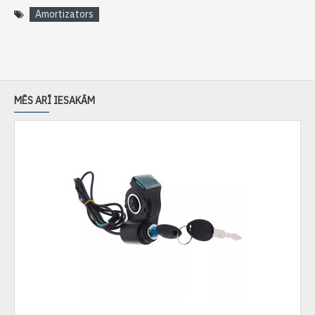
Amortizators
MĒS ARĪ IESAKĀM