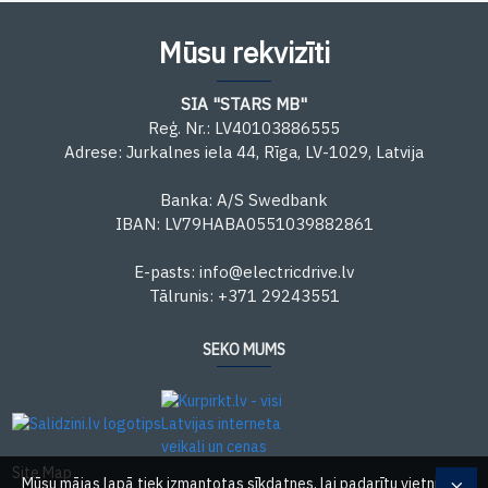
Mūsu rekvizīti
SIA "STARS MB"
Reģ. Nr.: LV40103886555
Adrese: Jurkalnes iela 44, Rīga, LV-1029, Latvija
Banka: A/S Swedbank
IBAN: LV79HABA0551039882861
E-pasts: info@electricdrive.lv
Tālrunis: +371 29243551
SEKO MUMS
Site Map
Mūsu mājas lapā tiek izmantotas sīkdatnes, lai padarītu vietni