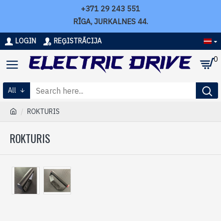
+371 29 243 551
RĪGA, JURKALNES 44.
LOGIN
REĢISTRĀCIJA
0
All
ROKTURIS
ROKTURIS