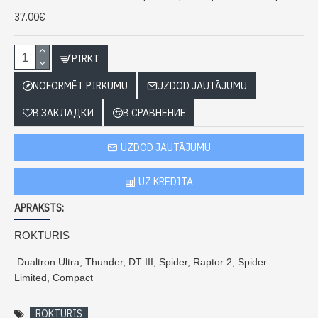
37.00€
PIRKT
NOFORMĒT PIRKUMU
UZDOD JAUTĀJUMU
В ЗАКЛАДКИ
В СРАВНЕНИЕ
UZDOD JAUTĀJUMU
UZ KREDITA
APRAKSTS:
ROKTURIS
Dualtron
Ultra, Thunder, DT III, Spider, Raptor 2, Spider
Limited, Compact
ROKTURIS