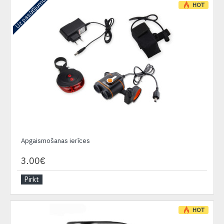
Uz pasūtījumu
HOT
Apgaismošanas ierīces
3.00€
Pirkt
HOT