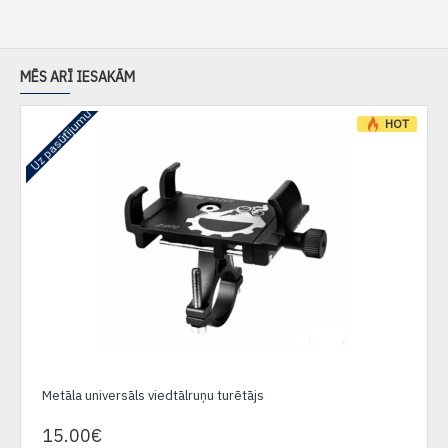
MĒS ARĪ IESAKĀM
Uz pasūtījumu
HOT
Metāla universāls viedtālruņu turētājs
15.00€