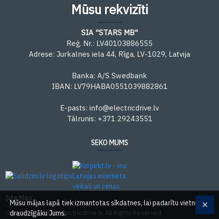
Mūsu rekvizīti
SIA "STARS MB"
Reģ. Nr.: LV40103886555
Adrese: Jurkalnes iela 44, Rīga, LV-1029, Latvija
Banka: A/S Swedbank
IBAN: LV79HABA0551039882861
E-pasts: info@electricdrive.lv
Tālrunis: +371 29243551
SEKO MUMS
Site Map
Mūsu mājas lapā tiek izmantotas sīkdatnes, lai padarītu vietni
Copyright © 2020, Electricdrive.lv, All Rights Reserved
draudzīgāku Jums.