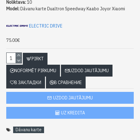
Noliktava:
10
Model:
Dāvanu karte Dualtron Speedway Kaabo Joyor Xiaomi
ELECTRIC DRIVE
75.00€
PIRKT
NOFORMĒT PIRKUMU
UZDOD JAUTĀJUMU
В ЗАКЛАДКИ
В СРАВНЕНИЕ
UZDOD JAUTĀJUMU
UZ KREDITA
Dāvanu karte