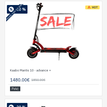
Preces nav uz vietas
HOT
-20 %
Kaabo Mantis 10 - advance +
1480.00€
1850.00€
Pirkt