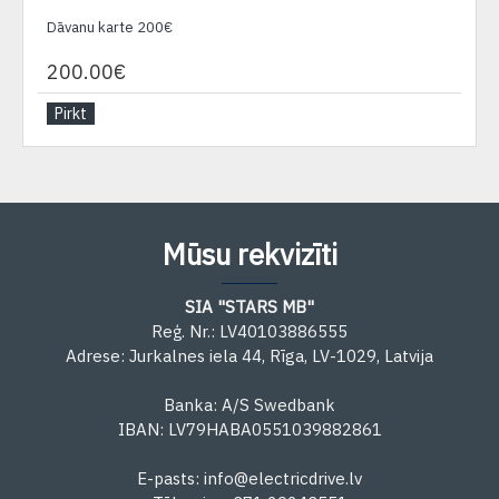
Dāvanu karte 200€
200.00€
Pirkt
Mūsu rekvizīti
SIA "STARS MB"
Reģ. Nr.: LV40103886555
Adrese: Jurkalnes iela 44, Rīga, LV-1029, Latvija
Banka: A/S Swedbank
IBAN: LV79HABA0551039882861
E-pasts: info@electricdrive.lv