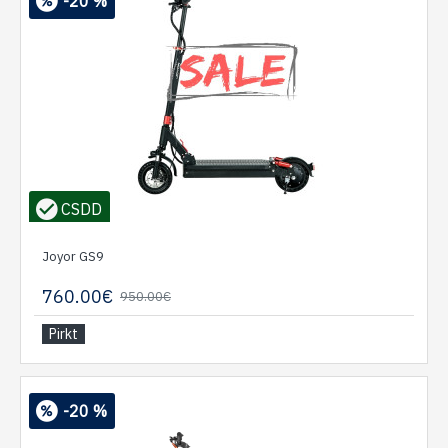
-20 %
CSDD
Joyor GS9
760.00€
950.00€
Pirkt
-20 %