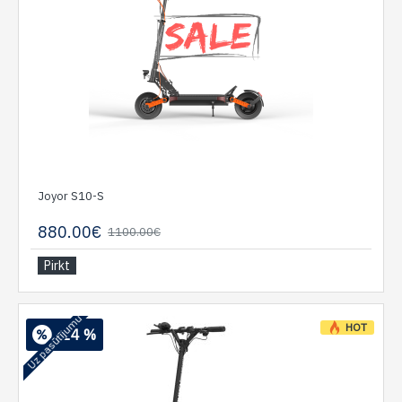
Joyor S10-S
880.00€
1100.00€
Pirkt
Uz pasūtījumu
HOT
-24 %