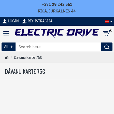
+371 29 243 551
RĪGA, JURKALNES 44.
LOGIN
REĢISTRĀCIJA
0
All
Dāvanu karte 75€
DĀVANU KARTE 75€