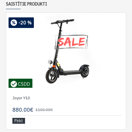
SAISTĪTIE PRODUKTI
-20 %
CSDD
Joyor Y10
880.00€
1100.00€
Pirkt