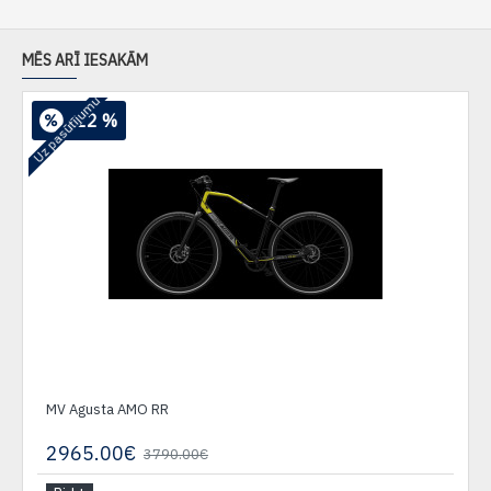
MĒS ARĪ IESAKĀM
Uz pasūtījumu
-22 %
MV Agusta AMO RR
2965.00€
3790.00€