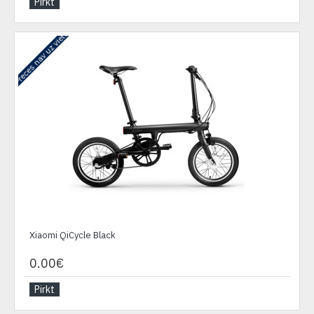
Pirkt
Preces nav uz vietas
Xiaomi QiCycle Black
0.00€
Pirkt