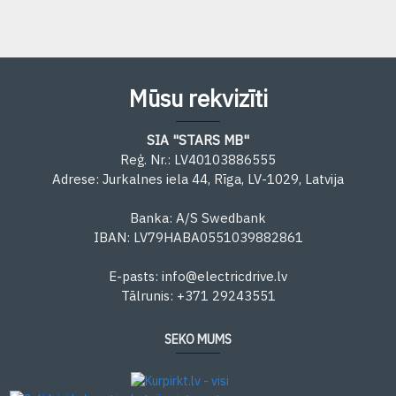
Mūsu rekvizīti
SIA "STARS MB"
Reģ. Nr.: LV40103886555
Adrese: Jurkalnes iela 44, Rīga, LV-1029, Latvija
Banka: A/S Swedbank
IBAN: LV79HABA0551039882861
E-pasts: info@electricdrive.lv
Tālrunis: +371 29243551
SEKO MUMS