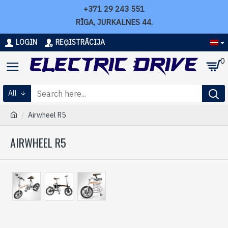
+371 29 243 551
RĪGA, JURKALNES 44.
LOGIN
REĢISTRĀCIJA
0
All
Airwheel R5
AIRWHEEL R5