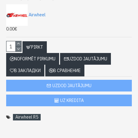
Airwheel
0.00€
PIRKT
NOFORMĒT PIRKUMU
UZDOD JAUTĀJUMU
В ЗАКЛАДКИ
В СРАВНЕНИЕ
UZDOD JAUTĀJUMU
UZ KREDITA
Airwheel R5