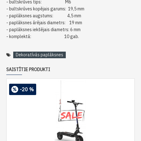
-
bultskrūves
tips
:
M6
- bultskrūves
kopējais
garums
:
19,5
mm
-
paplāksnes
augstums
:
4,5
mm
-
paplāksnes
ārējais
diametrs
:
19
mm
-
paplāksnes
iekšējais
diametrs
:
6
mm
-
komplektā
:
10
gab.
Dekoratīvās paplāksnes
SAISTĪTIE PRODUKTI
-20 %