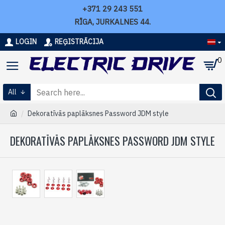
+371 29 243 551
RĪGA, JURKALNES 44.
LOGIN
REĢISTRĀCIJA
0
All
Dekoratīvās paplāksnes Password JDM style
DEKORATĪVĀS PAPLĀKSNES PASSWORD JDM STYLE