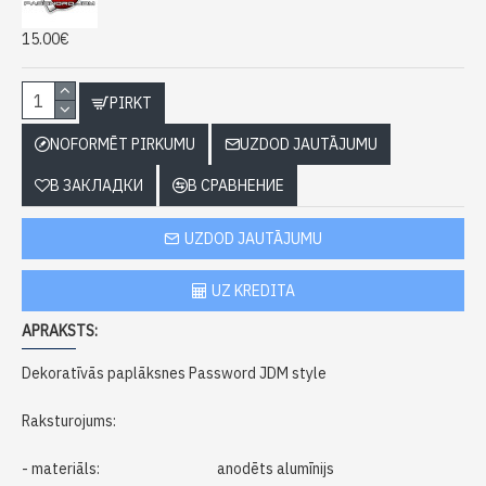
15.00€
PIRKT
NOFORMĒT PIRKUMU
UZDOD JAUTĀJUMU
В ЗАКЛАДКИ
В СРАВНЕНИЕ
UZDOD JAUTĀJUMU
UZ KREDITA
APRAKSTS:
Dekoratīvās
paplāksnes
P
assword
JDM
style
Raksturojums
:
-
materiāls
:
anodēts
alumīnijs