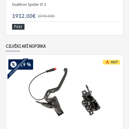
Dualtron Spider II 2
1912.00€
2390.00€
Pirkt
CILVĒKI ARĪ NOPIRKA
Uz pasūtījumu
HOT
-19 %