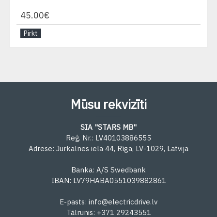
45.00€
Pirkt
Mūsu rekvizīti
SIA "STARS MB"
Reģ. Nr.: LV40103886555
Adrese: Jurkalnes iela 44, Rīga, LV-1029, Latvija
Banka: A/S Swedbank
IBAN: LV79HABA0551039882861
E-pasts: info@electricdrive.lv
Tālrunis: +371 29243551