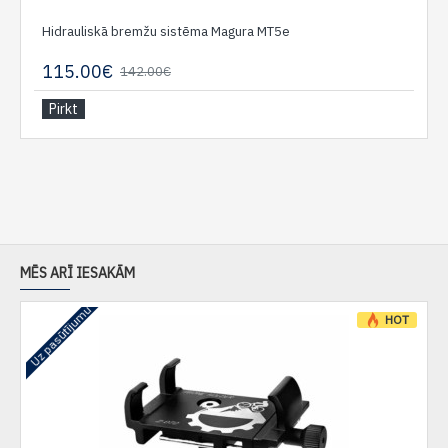
Hidrauliskā bremžu sistēma Magura MT5e
115.00€
142.00€
Pirkt
MĒS ARĪ IESAKĀM
Uz pasūtījumu
HOT